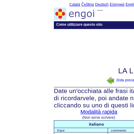
Català
Čeština
Deutsch
Ελληνικά
Engl
----
Come utilizzare questo sito
LA 
(lista prec
Date un'occhiata alle frasi i
di ricordarvele, poi andate n
cliccando su uno di questi li
Modalità rapida
(Non serve scrivere)
italiano
frase
commento