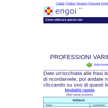
Català
Čeština
Deutsch
Ελληνικά
Engl
----
Come utilizzare questo sito
PROFESSIONI VARI
(lista prec
Date un'occhiata alle frasi i
di ricordarvele, poi andate n
cliccando su uno di questi li
Modalità rapida
(Non serve scrivere)
italiano
frase
commento