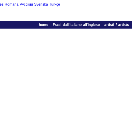
ês
Română
Русский
Svenska
Türkçe
home
-
Frasi dall'italiano all'inglese
-
artisti / artists