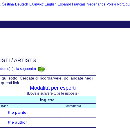
à
Čeština
Deutsch
Ελληνικά
English
Español
Français
Nederlands
Polski
Portugu
ISTI / ARTISTS
edente)
(lista seguente)
e qui sotto. Cercate di ricordarvele, poi andate negli
questi link.
Modalità per esperti
(Dovete scrivere tutte le risposte)
inglese
frase
commento
the painter
the author