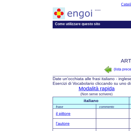
Catal
----
Come utilizzare questo sito
ART
(lista prec
Date un'occhiata alle frasi italiano - ingles
Esercizi di Vocabolario cliccando su uno di 
Modalità rapida
(Non serve scrivere)
italiano
frase
commento
il pittore
l'autore