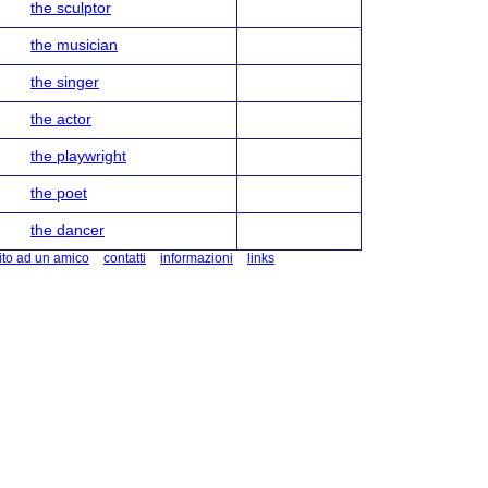
the sculptor
the musician
the singer
the actor
the playwright
the poet
the dancer
ito ad un amico
contatti
informazioni
links