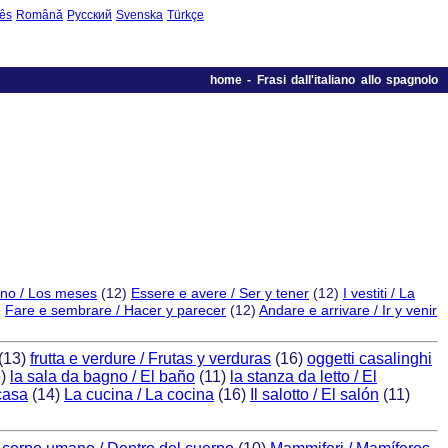
ês
Română
Русский
Svenska
Türkçe
home
-
Frasi dall'italiano allo spagnolo
anno / Los meses
(12)
Essere e avere / Ser y tener
(12)
I vestiti / La
)
Fare e sembrare / Hacer y parecer
(12)
Andare e arrivare / Ir y venir
(13)
frutta e verdure / Frutas y verduras
(16)
oggetti casalinghi
5)
la sala da bagno / El baño
(11)
la stanza da letto / El
casa
(14)
La cucina / La cocina
(16)
Il salotto / El salón
(11)