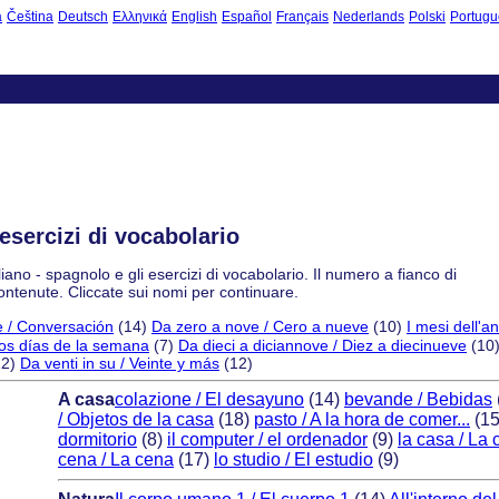
à
Čeština
Deutsch
Ελληνικά
English
Español
Français
Nederlands
Polski
Portugu
 esercizi di vocabolario
liano - spagnolo e gli esercizi di vocabolario. Il numero a fianco di
ontenute. Cliccate sui nomi per continuare.
 / Conversación
(14)
Da zero a nove / Cero a nueve
(10)
I mesi dell'
 Los días de la semana
(7)
Da dieci a diciannove / Diez a diecinueve
(10
12)
Da venti in su / Veinte y más
(12)
A casa
colazione / El desayuno
(14)
bevande / Bebidas
/ Objetos de la casa
(18)
pasto / A la hora de comer...
(1
dormitorio
(8)
il computer / el ordenador
(9)
la casa / La 
cena / La cena
(17)
lo studio / El estudio
(9)