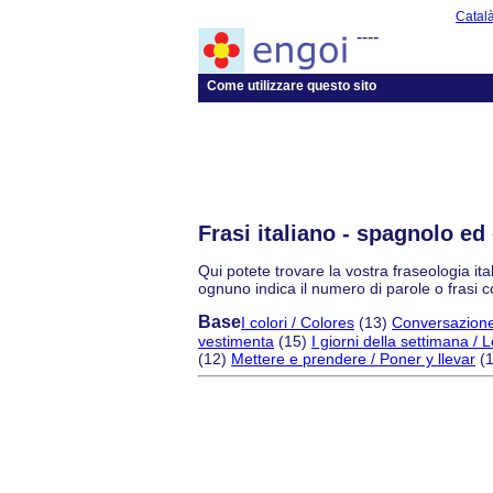
Catal
----
Come utilizzare questo sito
Frasi italiano - spagnolo ed
Qui potete trovare la vostra fraseologia ita
ognuno indica il numero di parole o frasi c
Base
I colori / Colores
(13)
Conversazione
vestimenta
(15)
I giorni della settimana /
(12)
Mettere e prendere / Poner y llevar
(