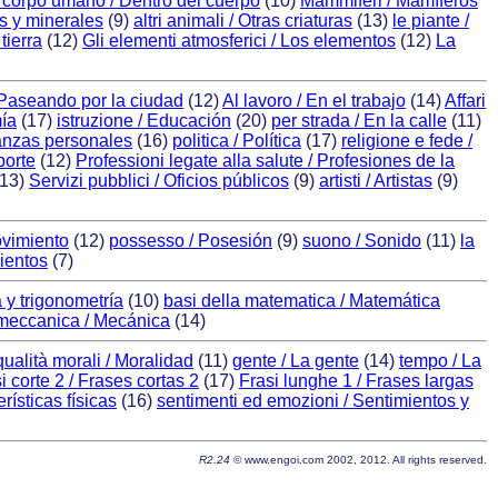
el corpo umano / Dentro del cuerpo
(10)
Mammiferi / Mamíferos
es y minerales
(9)
altri animali / Otras criaturas
(13)
le piante /
 tierra
(12)
Gli elementi atmosferici / Los elementos
(12)
La
 / Paseando por la ciudad
(12)
Al lavoro / En el trabajo
(14)
Affari
ía
(17)
istruzione / Educación
(20)
per strada / En la calle
(11)
anzas personales
(16)
politica / Política
(17)
religione e fede /
porte
(12)
Professioni legate alla salute / Profesiones de la
13)
Servizi pubblici / Oficios públicos
(9)
artisti / Artistas
(9)
vimiento
(12)
possesso / Posesión
(9)
suono / Sonido
(11)
la
ientos
(7)
 y trigonometría
(10)
basi della matematica / Matemática
meccanica / Mecánica
(14)
qualità morali / Moralidad
(11)
gente / La gente
(14)
tempo / La
i corte 2 / Frases cortas 2
(17)
Frasi lunghe 1 / Frases largas
erísticas físicas
(16)
sentimenti ed emozioni / Sentimientos y
R2.24
© www.engoi.com 2002, 2012. All rights reserved.