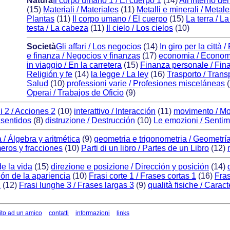
Natura
Il corpo umano 1 / El cuerpo 1
(14)
All'interno d
(15)
Materiali / Materiales
(11)
Metalli e minerali / Metal
Plantas
(11)
Il corpo umano / El cuerpo
(15)
La terra / La
testa / La cabeza
(11)
Il cielo / Los cielos
(10)
Società
Gli affari / Los negocios
(14)
In giro per la città
e finanza / Negocios y finanzas
(17)
economia / Econom
in viaggio / En la carretera
(15)
Finanza personale / Fin
Religión y fe
(14)
la legge / La ley
(16)
Trasporto / Trans
Salud
(10)
professioni varie / Profesiones misceláneas
(
Operai / Trabajos de Oficio
(9)
i 2 / Acciones 2
(10)
interattivo / Interacción
(11)
movimento / Mo
 sentidos
(8)
distruzione / Destrucción
(10)
Le emozioni / Sentim
 / Álgebra y aritmética
(9)
geometria e trigonometria / Geometría
meros y fracciones
(10)
Parti di un libro / Partes de un Libro
(12)
de la vida
(15)
direzione e posizione / Dirección y posición
(14)
ión de la apariencia
(10)
Frasi corte 1 / Frases cortas 1
(16)
Fras
2
(12)
Frasi lunghe 3 / Frases largas 3
(9)
qualità fisiche / Caract
ito ad un amico
contatti
informazioni
links