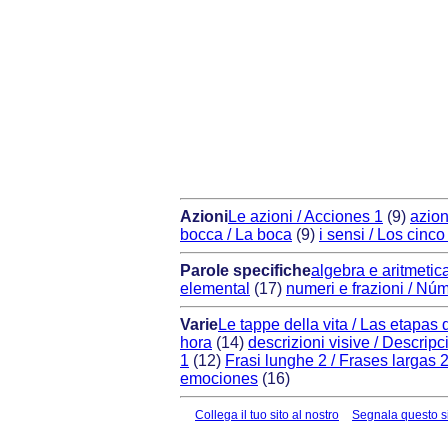
Azioni
Le azioni / Acciones 1
(9)
azion
bocca / La boca
(9)
i sensi / Los cinco
Parole specifiche
algebra e aritmetica
elemental
(17)
numeri e frazioni / Nú
Varie
Le tappe della vita / Las etapas 
hora
(14)
descrizioni visive / Descripc
1
(12)
Frasi lunghe 2 / Frases largas 
emociones
(16)
Collega il tuo sito al nostro
Segnala questo s