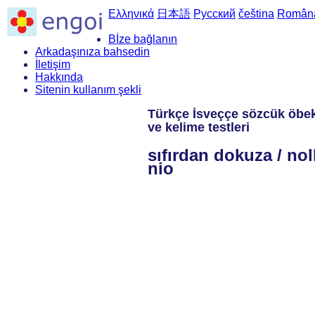
Ελληνικά
日本語
Русский
čeština
Român
Bİze bağlanın
Arkadaşınıza bahsedin
İletişim
Hakkında
Sitenin kullanım şekli
Türkçe İsveççe sözcük öbek
ve kelime testleri
sıfırdan dokuza / noll 
nio