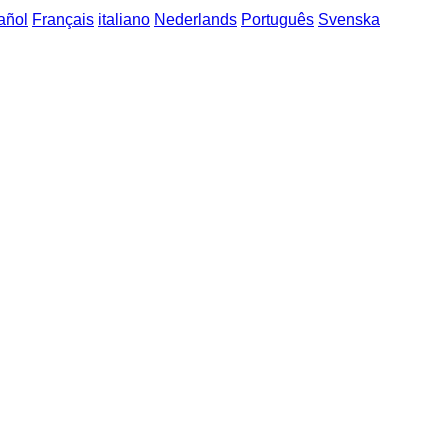
añol
Français
italiano
Nederlands
Português
Svenska
eççe'ye sözcük öbekleri
->
sıfırdan dokuza / noll till nio