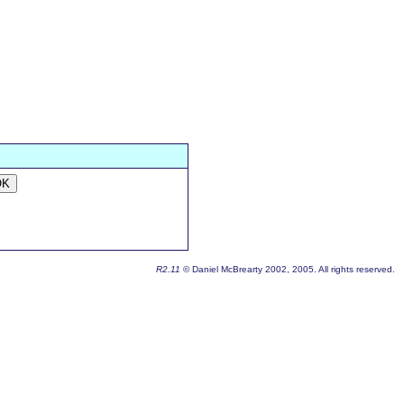
OK
R2.11
© Daniel McBrearty 2002, 2005. All rights reserved.