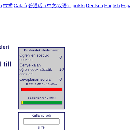
ă
मराठी
Català
普通话（中文/汉语）
polski
Deutsch
English
Esp
leri
Ana sayfa
->
Türkçe'den İsv
Bu dersteki ilerlemeniz
Öğrenilen sözcük
0
öbekleri
till
Geriye kalan
öğrenilecek sözcük
10
öbekleri
Cevaplanan sorular
0
İLERLEME 0 / 10 (0%)
YETENEK 0 / 0 (0%)
Kullanıcı adı
şifre