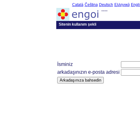
Català
Čeština
Deutsch
Ελληνικά
Engli
----
Sitenin kullanım şekli
İsminiz
arkadaşınızın e-posta adresi
Arkadaşınıza bahsedin