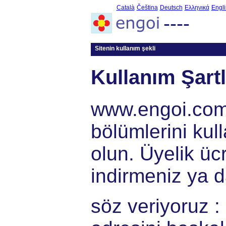
Català
Čeština
Deutsch
Ελληνικά
Engli
----
Sitenin kullanım şekli
Kullanım Şartl
www.engoi.com'
bölümlerini kul
olun. Üyelik ücr
indirmeniz ya 
söz veriyoruz : 