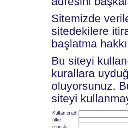
adresini başka
Sitemizde verile
sitedekilere iti
başlatma hakkı
Bu siteyi kull
kurallara uydu
oluyorsunuz. Bu
siteyi kullanma
Kullanıcı adı
ülke
e-posta