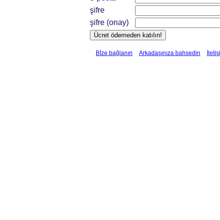
şifre
şifre (onay)
Bİze bağlanın
Arkadaşınıza bahsedin
İleti