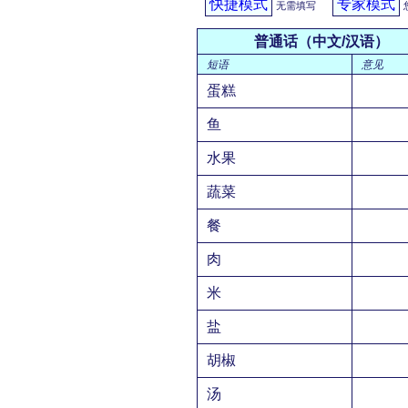
快捷模式
专家模式
无需填写
普通话（中文/汉语）
短语
意见
蛋糕
鱼
水果
蔬菜
餐
肉
米
盐
胡椒
汤