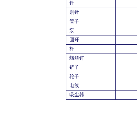
针
别针
管子
泵
圆环
杆
螺丝钉
铲子
轮子
电线
吸尘器