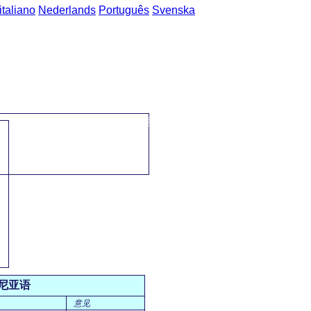
italiano
Nederlands
Português
Svenska
主页
->
普通话-罗马尼亚语 短语
->
进餐时间 / masa
尼亚语
意见