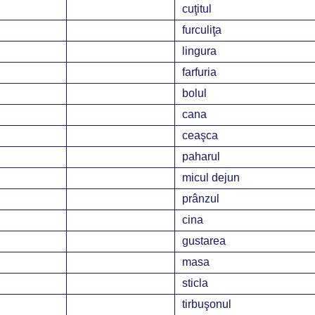
cuţitul
furculiţa
lingura
farfuria
bolul
cana
ceaşca
paharul
micul dejun
prânzul
cina
gustarea
masa
sticla
tirbuşonul