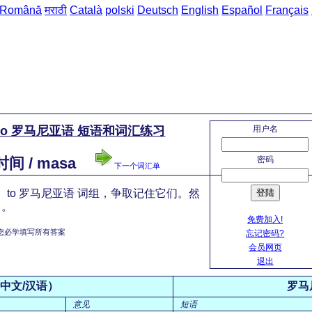
Română
मराठी
Català
polski
Deutsch
English
Español
Français
用户名
to 罗马尼亚语 短语和词汇练习
密码
间 / masa
下一个词汇单
登陆
 to 罗马尼亚语 词组，争取记住它们。然
习。
免费加入!
您必学填写所有答案
忘记密码?
会员网页
退出
中文/汉语）
罗马
意见
短语