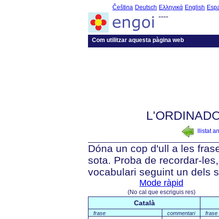
Čeština
Deutsch
Ελληνικά
English
Esp
----
Com utilitzar aquesta pàgina web
L'ORDINAD
llistat a
Dóna un cop d'ull a les fra
sota. Proba de recordar-les, 
vocabulari seguint un dels 
Mode ràpid
(No cal que escriguis res)
Català
frase
commentari
frase