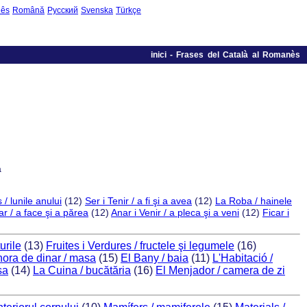
uês
Română
Русский
Svenska
Türkçe
inici
-
Frases del Català al Romanès
a
/ lunile anului
(12)
Ser i Tenir / a fi şi a avea
(12)
La Roba / hainele
ar / a face şi a părea
(12)
Anar i Venir / a pleca şi a veni
(12)
Ficar i
urile
(13)
Fruites i Verdures / fructele şi legumele
(16)
hora de dinar / masa
(15)
El Bany / baia
(11)
L'Habitació /
sa
(14)
La Cuina / bucătăria
(16)
El Menjador / camera de zi