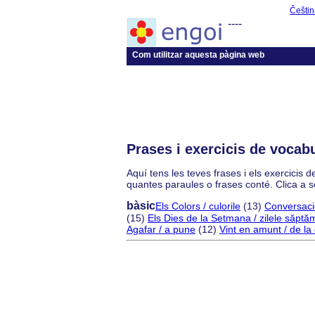
Češtin
----
Com utilitzar aquesta pàgina web
Prases i exercicis de vocab
Aquí tens les teves frases i els exercicis
quantes paraules o frases conté. Clica a 
bàsic
Els Colors / culorile
(13)
Conversaci
(15)
Els Dies de la Setmana / zilele săptă
Agafar / a pune
(12)
Vint en amunt / de la