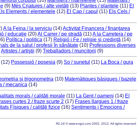
nteriorul corpului
(10)
Mamífers / mamiferele
(15)
Materials /
le
(9)
Més Criatures / alte vietăţi
(13)
Plantes / plantele
(11)
El
ls Elements / elementele
(12)
El Cap / capul
(11)
Els Cels /
2)
A la Feina / la serviciu
(14)
Activitat Financera / finanţarea
ó / educaţie
(20)
Al Carrer / pe stradă
(11)
A la Carretera / pe
16)
Política / politica
(17)
Religió i Fe / religie şi credinţă
(14)
als de la salut / profesii în sănătate
(10)
Professions diverses
)
Artistes / artiştii
(9)
Treballadors / muncitorii
(9)
(12)
Possessió / posesia
(9)
So / sunetul
(11)
La Boca / gura
eometria şi trigonometria
(10)
Matemàtiques bàsiques / bazele
a / mecanica
(14)
alitats morals / calităţi morale
(11)
La Gent / oameni
(14)
El
rases curtes 2 / fraze scurte 2
(17)
Frases llargues 1 / fraze
tats Físiques / calităţi fizice
(16)
Sentiments i Emocions /
R2.24
© www.engoi.com 2002, 2012. All rights reserved.