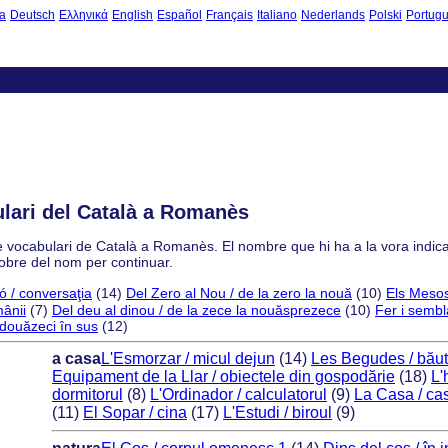
a
Deutsch
Ελληνικά
English
Español
Français
Italiano
Nederlands
Polski
Portug
ulari del Català a Romanès
 de vocabulari de Català a Romanès. El nombre que hi ha a la vora indic
sobre del nom per continuar.
ó / conversaţia
(14)
Del Zero al Nou / de la zero la nouă
(10)
Els Mesos 
mânii
(7)
Del deu al dinou / de la zece la nouăsprezece
(10)
Fer i sembl
 douăzeci în sus
(12)
a casa
L'Esmorzar / micul dejun
(14)
Les Begudes / băut
Equipament de la Llar / obiectele din gospodărie
(18)
L'
dormitorul
(8)
L'Ordinador / calculatorul
(9)
La Casa / ca
(11)
El Sopar / cina
(17)
L'Estudi / biroul
(9)