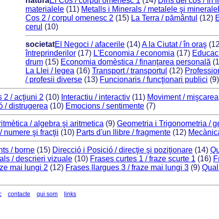
natura
El Cos / corpul omenesc 1
(14)
Dins del cos / în i
materialele
(11)
Metalls i Minerals / metalele şi minerale
Cos 2 / corpul omenesc 2
(15)
La Terra / pământul
(12)
E
cerul
(10)
societat
El Negoci / afacerile
(14)
A la Ciutat / în oraş
(1
întreprinderilor
(17)
L'Economia / economia
(17)
Educaci
drum
(15)
Economia domèstica / finanţarea personală
(
La Llei / legea
(16)
Transport / transportul
(12)
Profession
/ profesii diverse
(13)
Funcionaris / funcţionari publici
(9
 2 / acţiuni 2
(10)
Interactiu / interactiv
(11)
Moviment / mişcarea
 / distrugerea
(10)
Emocions / sentimente
(7)
itmètica / algebra şi aritmetica
(9)
Geometria i Trigonometria / g
 numere şi fracţii
(10)
Parts d'un llibre / fragmente
(12)
Mecànic
ts / borne
(15)
Direcció i Posició / direcţie şi poziţionare
(14)
Qu
ls / descrieri vizuale
(10)
Frases curtes 1 / fraze scurte 1
(16)
F
aze mai lungi 2
(12)
Frases llargues 3 / fraze mai lungi 3
(9)
Quali
c
contacte
qui som
links