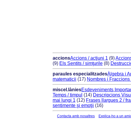
accions
Accions / acţiuni 1
(9)
Accions
(9)
Els Sentits / simţurile
(8)
Destrucció
paraules especialitzades
Àlgebra i Ar
matematicii
(17)
Nombres i Fraccions /
miscel.lànies
Esdeveniments Importan
Temps / timpul
(14)
Descripcions Visua
mai lungi 1
(12)
Frases llargues 2 / fr
sentimente şi emoţii
(16)
Contacta amb nosaltres
Explica-ho a un ami