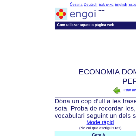
Čeština
Deutsch
Ελληνικά
English
Esp
----
Com utilitzar aquesta pàgina web
ECONOMIA DOM
PE
llistat a
Dóna un cop d'ull a les fra
sota. Proba de recordar-les, 
vocabulari seguint un dels 
Mode ràpid
(No cal que escriguis res)
Català