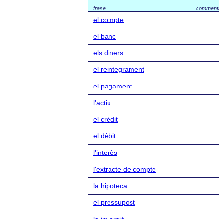
frase
commenta
el compte
el banc
els diners
el reintegrament
el pagament
l'actiu
el crèdit
el dèbit
l'interès
l'extracte de compte
la hipoteca
el pressupost
la inversió