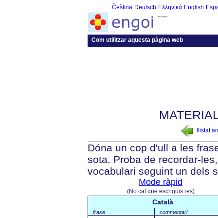
Čeština
Deutsch
Ελληνικά
English
Esp
----
Com utilitzar aquesta pàgina web
MATERIAL
llistat a
Dóna un cop d'ull a les fra
sota. Proba de recordar-les, 
vocabulari seguint un dels 
Mode ràpid
(No cal que escriguis res)
Català
frase
commentari