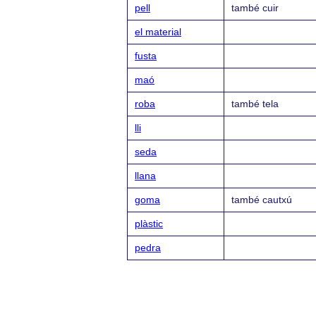
pell
també cuir
el material
fusta
maó
roba
també tela
lli
seda
llana
goma
també cautxú
plàstic
pedra