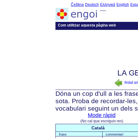
Čeština
Deutsch
Ελληνικά
English
Esp
----
Com utilitzar aquesta pàgina web
LA G
llistat a
Dóna un cop d'ull a les fra
sota. Proba de recordar-les, 
vocabulari seguint un dels 
Mode ràpid
(No cal que escriguis res)
Català
frase
commentari