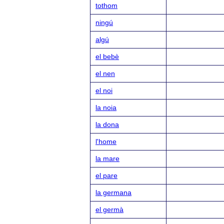
tothom
ningú
algú
el bebè
el nen
el noi
la noia
la dona
l'home
la mare
el pare
la germana
el germà