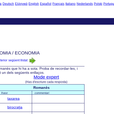
a
Deutsch
Ελληνικά
English
Español
Français
Italiano
Nederlands
Polski
Portug
OMIA / ECONOMIA
nterior
següent llistat
manès que hi ha a sota. Proba de recordar-les, i
nt un dels següents enllaços.
Mode expert
(Has d'escriure cada resposta)
Romanès
frase
commentari
taxarea
birocraţia