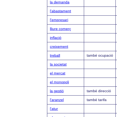
la demanda
l'abastament
l'empresari
lliure comerç
inflació
creixement
treball
també ocupació
la societat
el mercat
el monopoli
la gestió
també direcció
l'aranzel
també tarifa
l'atur