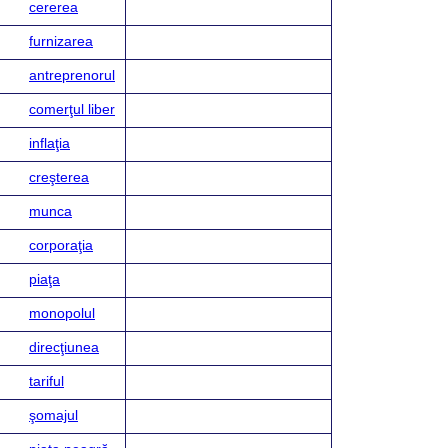
cererea
furnizarea
antreprenorul
comerţul liber
inflaţia
creşterea
munca
corporaţia
piaţa
monopolul
direcţiunea
tariful
şomajul