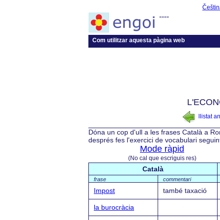
Češtin
----
Com utilitzar aquesta pàgina web
L'ECON
llistat a
Dóna un cop d'ull a les frases Català a Ro
després fes l'exercici de vocabulari segui
Mode ràpid
(No cal que escriguis res)
Català
frase
commentari
Impost
també taxació
la burocràcia