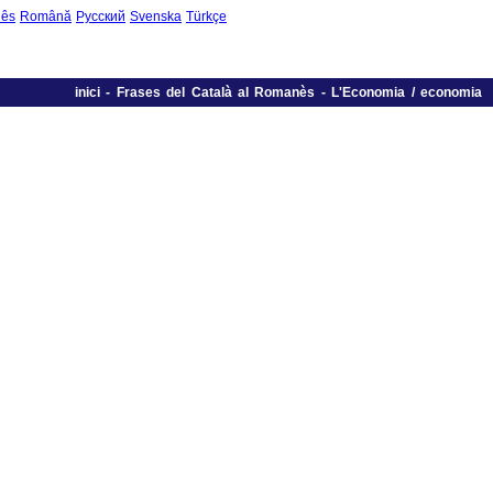
uês
Română
Русский
Svenska
Türkçe
inici
-
Frases del Català al Romanès
-
L'Economia / economia