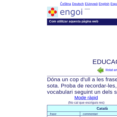
Čeština
Deutsch
Ελληνικά
English
Esp
----
Com utilitzar aquesta pàgina web
EDUCAC
llistat a
Dóna un cop d'ull a les fra
sota. Proba de recordar-les, 
vocabulari seguint un dels 
Mode ràpid
(No cal que escriguis res)
Català
frase
commentari