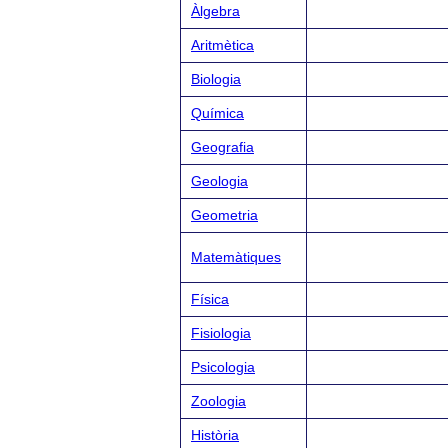
Àlgebra
Aritmètica
Biologia
Química
Geografia
Geologia
Geometria
Matemàtiques
Física
Fisiologia
Psicologia
Zoologia
Història