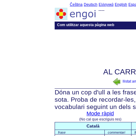
Čeština
Deutsch
Ελληνικά
English
Esp
----
Com utilitzar aquesta pàgina web
AL CARR
llistat a
Dóna un cop d'ull a les fra
sota. Proba de recordar-les, 
vocabulari seguint un dels 
Mode ràpid
(No cal que escriguis res)
Català
frase
commentari
f