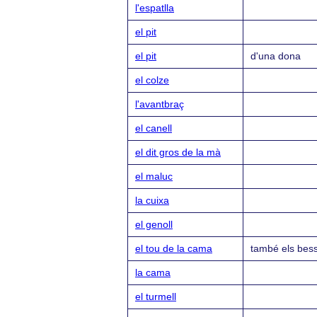
l'espatlla
el pit
el pit
d'una dona
el colze
l'avantbraç
el canell
el dit gros de la mà
el maluc
la cuixa
el genoll
el tou de la cama
també els bes
la cama
el turmell