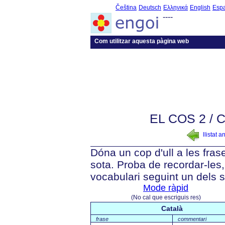
Čeština
Deutsch
Ελληνικά
English
Esp
----
Com utilitzar aquesta pàgina web
EL COS 2 /
llistat a
Dóna un cop d'ull a les fra
sota. Proba de recordar-les, 
vocabulari seguint un dels 
Mode ràpid
(No cal que escriguis res)
Català
frase
commentari