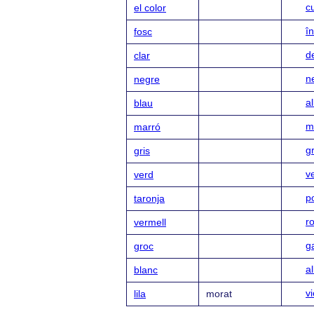
c
el color
î
fosc
d
clar
n
negre
a
blau
m
marró
gr
gris
v
verd
p
taronja
r
vermell
g
groc
a
blanc
vi
lila
morat