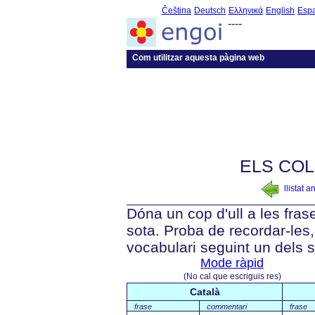
Čeština
Deutsch
Ελληνικά
English
Esp
----
Com utilitzar aquesta pàgina web
ELS COL
llistat a
Dóna un cop d'ull a les fra
sota. Proba de recordar-les, 
vocabulari seguint un dels 
Mode ràpid
(No cal que escriguis res)
Català
frase
commentari
frase