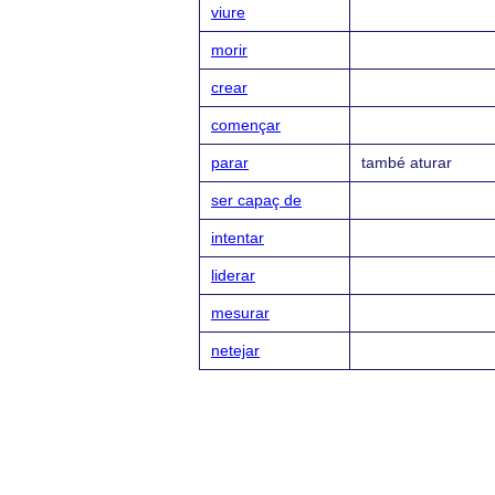
viure
morir
crear
començar
parar
també aturar
ser capaç de
intentar
liderar
mesurar
netejar