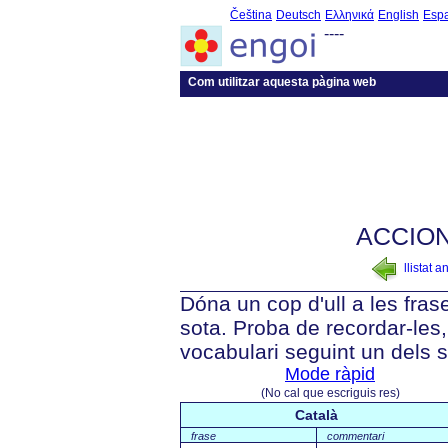
Čeština
Deutsch
Ελληνικά
English
Esp
----
Com utilitzar aquesta pàgina web
ACCIONS
llistat a
Dóna un cop d'ull a les fra
sota. Proba de recordar-les, 
vocabulari seguint un dels 
Mode ràpid
(No cal que escriguis res)
Català
frase
commentari