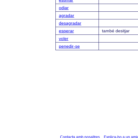
estimar
odiar
agradar
desagradar
esperar
també desitjar
voler
penedir-se
Contacta amb nosaltres
Explica-ho a un ami