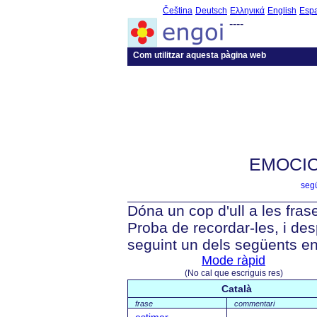
Čeština
Deutsch
Ελληνικά
English
Esp
----
Com utilitzar aquesta pàgina web
EMOCIO
segü
Dóna un cop d'ull a les fras
Proba de recordar-les, i des
seguint un dels següents en
Mode ràpid
(No cal que escriguis res)
Català
frase
commentari