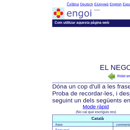
Čeština
Deutsch
Ελληνικά
English
Esp
----
Com utilitzar aquesta pàgina web
EL NEGO
llistat a
Dóna un cop d'ull a les fras
Proba de recordar-les, i des
seguint un dels següents en
Mode ràpid
(No cal que escriguis res)
Català
frase
commenta