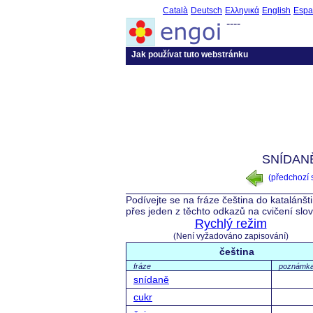
Català
Deutsch
Ελληνικά
English
Espa
----
Jak používat tuto webstránku
SNÍDAN
(předchozí
Podívejte se na fráze čeština do katalánšt
přes jeden z těchto odkazů na cvičení slo
Rychlý režim
(Není vyžadováno zapisování)
čeština
fráze
poznámk
snídaně
cukr