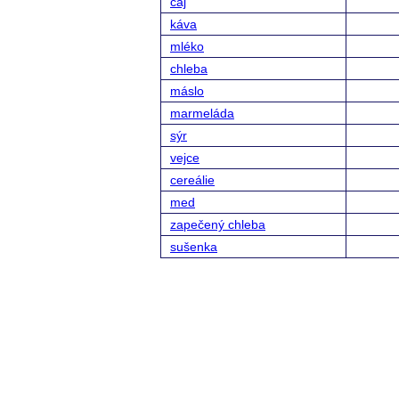
čaj
káva
mléko
chleba
máslo
marmeláda
sýr
vejce
cereálie
med
zapečený chleba
sušenka