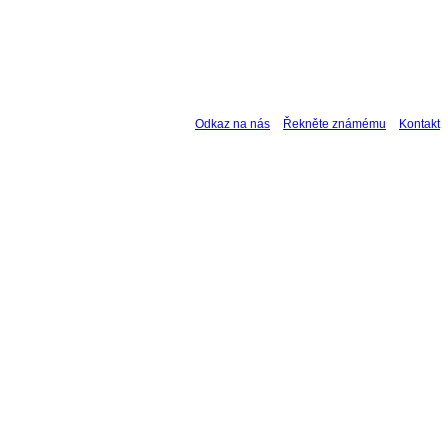
Odkaz na nás
Řekněte známému
Kontakt