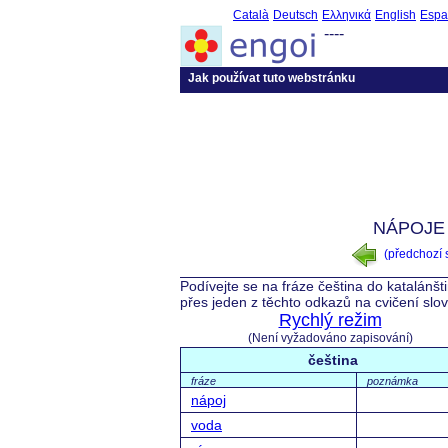
Català
Deutsch
Ελληνικά
English
Espa
----
Jak používat tuto webstránku
NÁPOJE 
(předchozí
Podívejte se na fráze čeština do katalánšt
přes jeden z těchto odkazů na cvičení slo
Rychlý režim
(Není vyžadováno zapisování)
čeština
fráze
poznámka
nápoj
voda