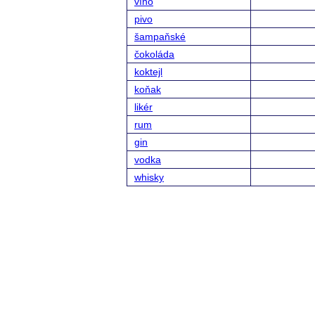
víno
pivo
šampaňské
čokoláda
koktejl
koňak
likér
rum
gin
vodka
whisky