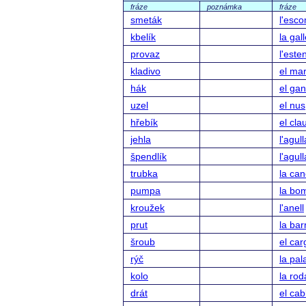
fráze
poznámka
fráze
smeták
l'esc
kbelík
la gal
provaz
l'este
kladivo
el mar
hák
el ga
uzel
el nus
hřebík
el cla
jehla
l'agul
špendlík
l'agull
trubka
la ca
pumpa
la bo
kroužek
l'anell
prut
la bar
šroub
el car
rýč
la pal
kolo
la rod
drát
el cab