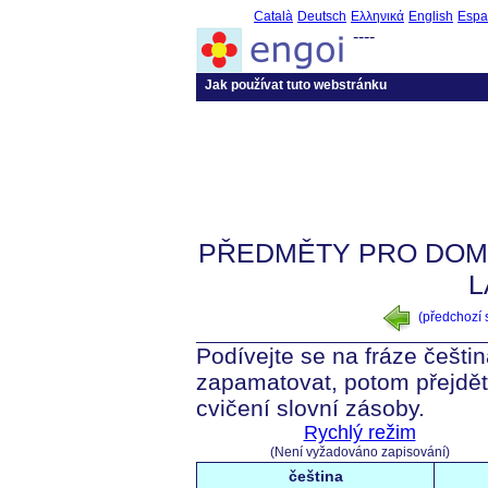
Català
Deutsch
Ελληνικά
English
Espa
----
Jak používat tuto webstránku
PŘEDMĚTY PRO DOM
L
(předchozí
Podívejte se na fráze češtin
zapamatovat, potom přejdět
cvičení slovní zásoby.
Rychlý režim
(Není vyžadováno zapisování)
čeština