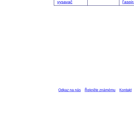
vysavač
l'aspi
Odkaz na nás
Řekněte známému
Kontakt