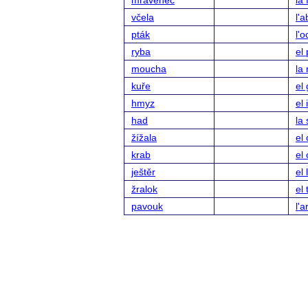
mravenec
la
včela
l'a
pták
l'o
ryba
el 
moucha
la
kuře
el 
hmyz
el 
had
la
žížala
el
krab
el
ještěr
el 
žralok
el 
pavouk
l'