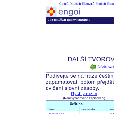
Català
Deutsch
Ελληνικά
English
Espa
----
Jak používat tuto webstránku
DALŠÍ TVOROV
(předchozí
Podívejte se na fráze češtin
zapamatovat, potom přejdět
cvičení slovní zásoby.
Rychlý režim
(Není vyžadováno zapisování)
čeština
fráze
poznámka
frá