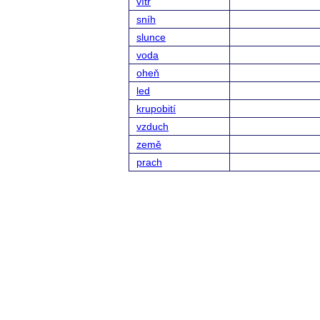
vítr
sníh
slunce
voda
oheň
led
krupobití
vzduch
země
prach