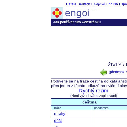
Català
Deutsch
Ελληνικά
English
Espa
----
Jak používat tuto webstránku
ŽIVLY 
(předchozí
Podívejte se na fráze čeština do katalánšt
přes jeden z těchto odkazů na cvičení slo
Rychlý režim
(Není vyžadováno zapisování)
čeština
fráze
poznámka
mraky
déšť