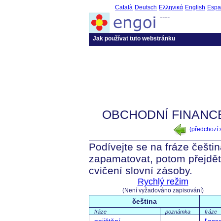
Català
Deutsch
Ελληνικά
English
Espa
----
Jak používat tuto webstránku
OBCHODNÍ FINANCE
(předchozí
Podívejte se na fráze češtin
zapamatovat, potom přejdět
cvičení slovní zásoby.
Rychlý režim
(Není vyžadováno zapisování)
čeština
fráze
poznámka
fráze