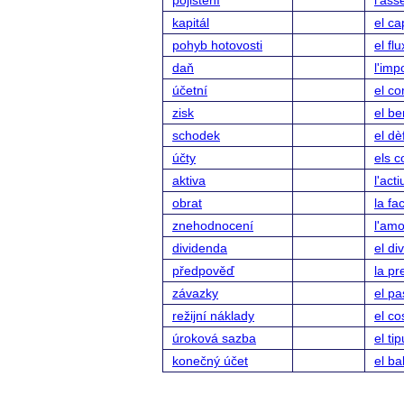
pojištění
l'as
kapitál
el ca
pohyb hotovosti
el fl
daň
l'imp
účetní
el c
zisk
el be
schodek
el dèf
účty
els 
aktiva
l'acti
obrat
la fa
znehodnocení
l'amo
dividenda
el di
předpověď
la pr
závazky
el pa
režijní náklady
el co
úroková sazba
el ti
konečný účet
el b