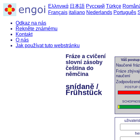
Ελληνικά
日本語
Русский
Türkçe
Român
Français
italiano
Nederlands
Português
Odkaz na nás
Řekněte známému
Kontakt
O nás
Jak používat tuto webstránku
Fráze a cvičení
Váš postup 
slovní zásoby
Naučené frá
čeština do
Fráze zbývaj
němčina
naučení
Zodpovězené
snídaně /
POSTUP 0 
Frühstück
SCHOPNOST 
uživatel
he