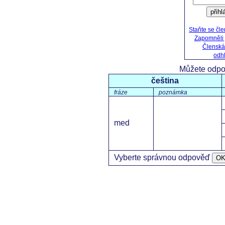
přihl
Staňte se čl
Zapomněli 
Členská
odhl
Můžete odpo
čeština
fráze
poznámka
med
Vyberte správnou odpověď