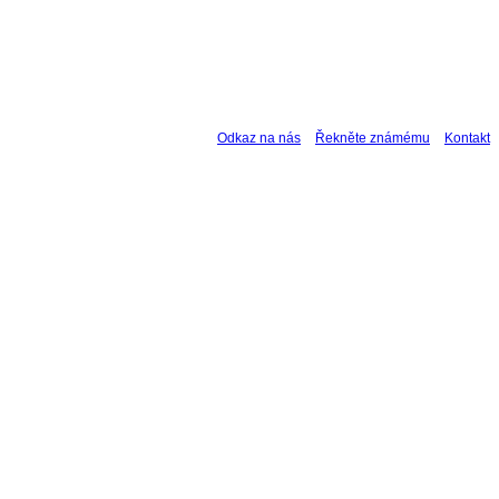
Odkaz na nás
Řekněte známému
Kontakt