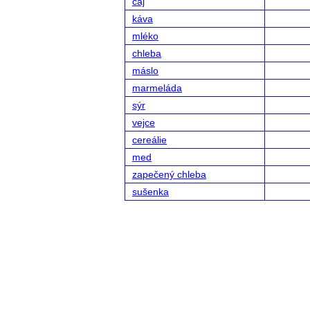
čaj
káva
mléko
chleba
máslo
marmeláda
sýr
vejce
cereálie
med
zapečený chleba
sušenka