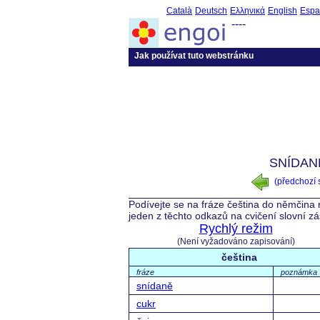
Català
Deutsch
Ελληνικά
English
Espa
----
Jak používat tuto webstránku
SNÍDAN
(předchozí
Podívejte se na fráze čeština do němčina 
jeden z těchto odkazů na cvičení slovní z
Rychlý režim
(Není vyžadováno zapisování)
čeština
fráze
poznámka
snídaně
cukr