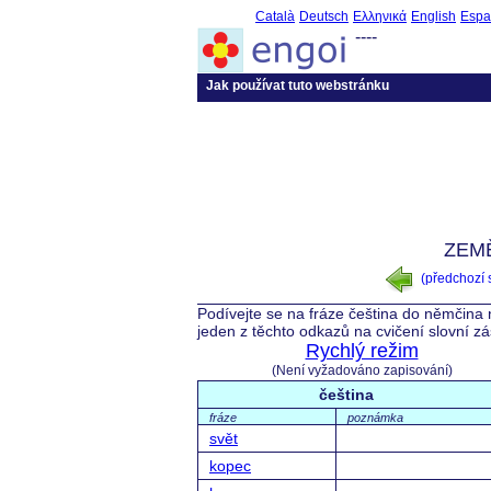
Català
Deutsch
Ελληνικά
English
Espa
----
Jak používat tuto webstránku
ZEMĚ
(předchozí
Podívejte se na fráze čeština do němčina 
jeden z těchto odkazů na cvičení slovní z
Rychlý režim
(Není vyžadováno zapisování)
čeština
fráze
poznámka
svět
kopec