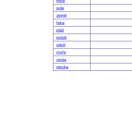
hora
pole
země
řeka
pláž
potok
údolí
moře
cesta
stezka