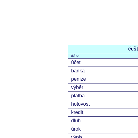
češt
fráze
účet
banka
peníze
výběr
platba
hotovost
kredit
dluh
úrok
výpis