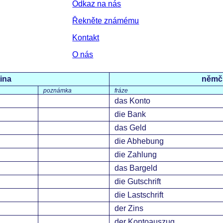
Odkaz na nás
Řekněte známému
Kontakt
O nás
ina
němč
poznámka
fráze
das Konto
die Bank
das Geld
die Abhebung
die Zahlung
das Bargeld
die Gutschrift
die Lastschrift
der Zins
der Kontoauszug