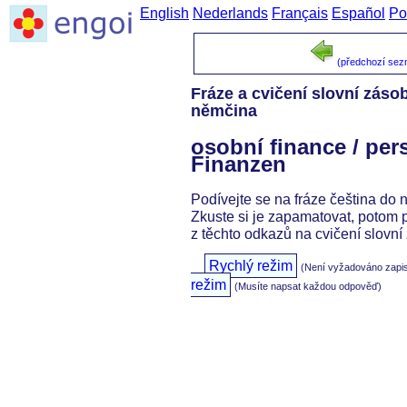
English
Nederlands
Français
Español
Po
(předchozí se
Fráze a cvičení slovní záso
němčina
osobní finance / per
Finanzen
Podívejte se na fráze čeština do 
Zkuste si je zapamatovat, potom 
z těchto odkazů na cvičení slovní
Rychlý režim
(Není vyžadováno zapi
režim
(Musíte napsat každou odpověď)