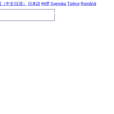
话（中文/汉语）
日本語
मराठी
Svenska
Türkçe
Română
ěmecké fráze
->
osobní finance / persönliche Finanzen