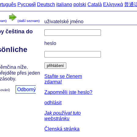
rtuguês
Русский
Deutsch
italiano
polski
Català
Ελληνικά
普通
domů
->
Česko-n
znam)
(další seznam)
uživatelské jméno
by čeština do
heslo
sönliche
přihlášení
němčina níže.
přejděte přes jeden
Staňte se členem
 zásoby.
zdarma!
Odborný
sování)
Zapomněli jste heslo?
odhlásit
Jak používat tuto
webstránku
Členská stránka