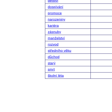
dětství
dospívání
promoce
narozeniny
kariéra
zásnuby
manželství
rozvod
středního věku
důchod
starý
smrt
školní léta