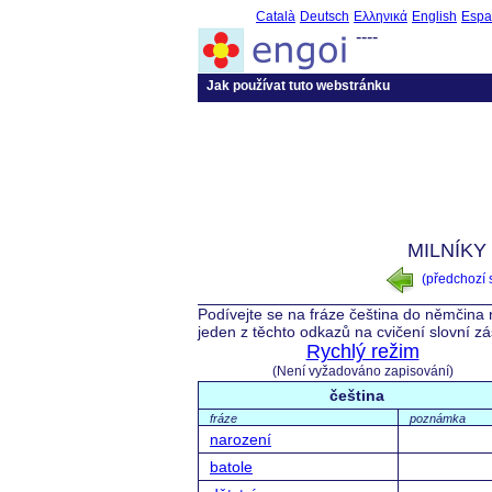
Català
Deutsch
Ελληνικά
English
Espa
----
Jak používat tuto webstránku
MILNÍKY
(předchozí
Podívejte se na fráze čeština do němčina 
jeden z těchto odkazů na cvičení slovní z
Rychlý režim
(Není vyžadováno zapisování)
čeština
fráze
poznámka
narození
batole