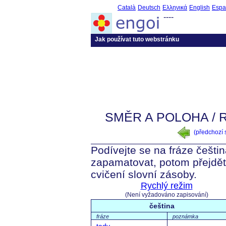
Català
Deutsch
Ελληνικά
English
Espa
----
Jak používat tuto webstránku
SMĚR A POLOHA / 
(předchozí
Podívejte se na fráze češti
zapamatovat, potom přejdět
cvičení slovní zásoby.
Rychlý režim
(Není vyžadováno zapisování)
čeština
fráze
poznámka