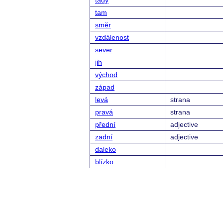
tady
tam
směr
vzdálenost
sever
jih
východ
západ
levá
strana
pravá
strana
přední
adjective
zadní
adjective
daleko
blízko