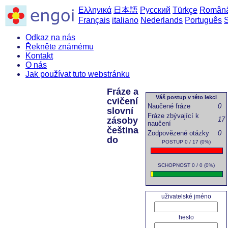
Ελληνικά
日本語
Русский
Türkçe
Român
Français
italiano
Nederlands
Português
Odkaz na nás
Řekněte známému
Kontakt
O nás
Jak používat tuto webstránku
Fráze a
Váš postup v této lekci
cvičení
Naučené fráze
0
slovní
Fráze zbývající k
zásoby
17
naučení
čeština
Zodpovězené otázky
0
do
POSTUP 0 / 17 (0%)
SCHOPNOST 0 / 0 (0%)
uživatelské jméno
heslo