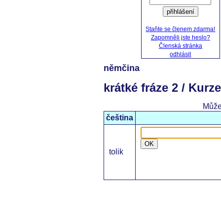
přihlášení
Staňte se členem zdarma!
Zapomněli jste heslo?
Členská stránka
odhlásit
němčina
krátké fráze 2 / Kurz
Může
čeština
OK
tolik