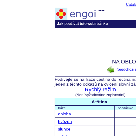
Catal
----
Jak používat tuto webstránku
NA OBLO
(předchozí
Podívejte se na fráze čeština do řečtina n
jeden z těchto odkazů na cvičení slovní z
Rychlý režim
(Není vyžadováno zapisování)
čeština
fráze
poznámka
obloha
hvězda
slunce