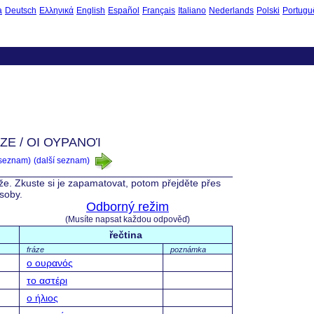
à
Deutsch
Ελληνικά
English
Español
Français
Italiano
Nederlands
Polski
Portugu
ZE / ΟΙ ΟΥΡΑΝΟΊ
 seznam)
(další seznam)
íže. Zkuste si je zapamatovat, potom přejděte přes
ásoby.
Odborný režim
(Musíte napsat každou odpověď)
řečtina
fráze
poznámka
ο ουρανός
το αστέρι
ο ήλιος