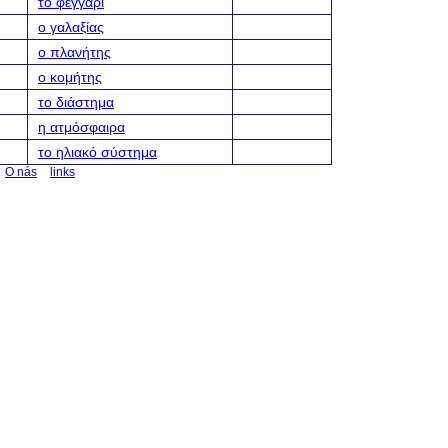
το φεγγάρι
ο γαλαξίας
ο πλανήτης
ο κομήτης
το διάστημα
η ατμόσφαιρα
το ηλιακό σύστημα
O nás
links