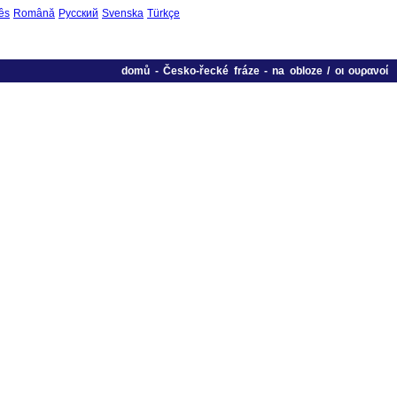
ês
Română
Русский
Svenska
Türkçe
domů
-
Česko-řecké fráze
-
na obloze / οι ουρανοί