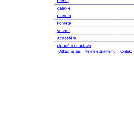
měsíc
galaxie
planeta
kometa
vesmír
atmosféra
sluneční soustava
Odkaz na nás
Řekněte známému
Kontakt