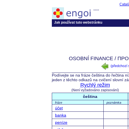
Catal
----
Jak používat tuto webstránku
OSOBNÍ FINANCE / ΠΡ
(předchozí
Podívejte se na fráze čeština do řečtina n
jeden z těchto odkazů na cvičení slovní z
Rychlý režim
(Není vyžadováno zapisování)
čeština
fráze
poznámka
účet
banka
peníze