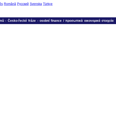
ês
Română
Русский
Svenska
Türkçe
mů
-
Česko-řecké fráze
-
osobní finance / προσωπικά οικονομικά στοιχεία