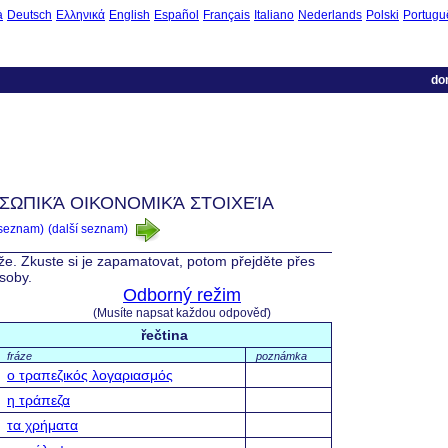
à
Deutsch
Ελληνικά
English
Español
Français
Italiano
Nederlands
Polski
Portugu
do
ΟΣΩΠΙΚΆ ΟΙΚΟΝΟΜΙΚΆ ΣΤΟΙΧΕΊΑ
 seznam)
(další seznam)
íže. Zkuste si je zapamatovat, potom přejděte přes
ásoby.
Odborný režim
(Musíte napsat každou odpověď)
řečtina
fráze
poznámka
ο τραπεζικός λογαριασμός
η τράπεζα
τα χρήματα