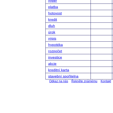
výběr
platba
hotovost
kredit
dluh
úrok
výpis
hypotéka
rozpočet
investice
akcie
kreditní karta
stavební spořitelna
Odkaz na nás
Řekněte známému
Kontakt