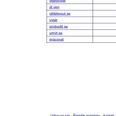
odpočívat
jít ven
obléknout se
vstát
probudit se
umýt se
pracovat
Odkaz na nás
Řekněte známému
Kontakt