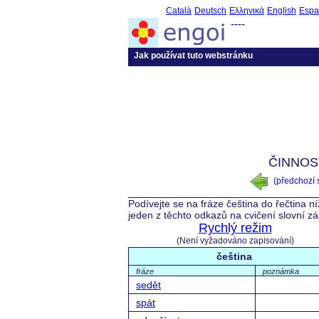
Català
Deutsch
Ελληνικά
English
Espa
----
Jak používat tuto webstránku
ČINNOST
(předchozí
Podívejte se na fráze čeština do řečtina n
jeden z těchto odkazů na cvičení slovní z
Rychlý režim
(Není vyžadováno zapisování)
čeština
fráze
poznámka
sedět
spát