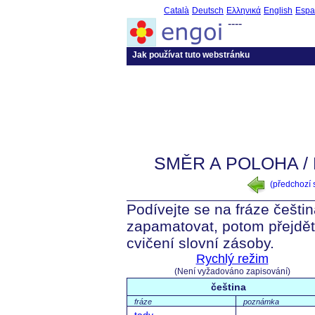
Català
Deutsch
Ελληνικά
English
Espa
----
Jak používat tuto webstránku
SMĚR A POLOHA /
(předchozí
Podívejte se na fráze češtin
zapamatovat, potom přejdět
cvičení slovní zásoby.
Rychlý režim
(Není vyžadováno zapisování)
čeština
fráze
poznámka