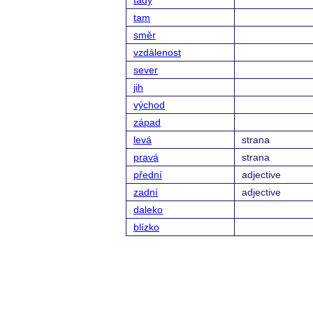
tady
tam
směr
vzdálenost
sever
jih
východ
západ
levá
strana
pravá
strana
přední
adjective
zadní
adjective
daleko
blízko