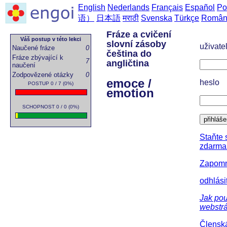
English
Nederlands
Français
Español
Po
语）
日本語
मराठी
Svenska
Türkçe
Român
Fráze a cvičení
Váš postup v této lekci
slovní zásoby
uživate
Naučené fráze
0
čeština do
Fráze zbývající k
7
angličtina
naučení
Zodpovězené otázky
0
emoce /
heslo
POSTUP 0 / 7 (0%)
emotion
SCHOPNOST 0 / 0 (0%)
přihláše
Staňte 
zdarma
Zapomně
odhlási
Jak pou
webstr
Členská