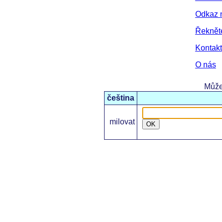
Odkaz 
Řeknět
Kontakt
O nás
Může
čeština
milovat
OK