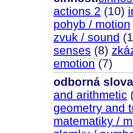
actions 2
(10)
i
pohyb / motion
zvuk / sound
(1
senses
(8)
zkáz
emotion
(7)
odborná slov
and arithmetic
geometry and t
matematiky / m