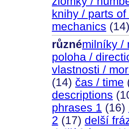
zlomky / numbe
knihy / parts o
mechanics
(14
různé
milníky /
poloha / direct
vlastnosti / mor
(14)
čas / time
descriptions
(1
phrases 1
(16)
2
(17)
delší frá