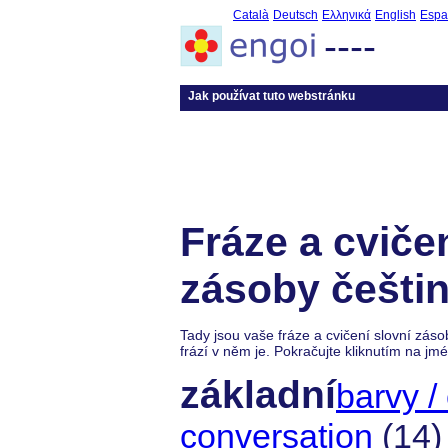
Català
Deutsch
Ελληνικά
English
Espa
----
Jak používat tuto webstránku
Fráze a cvičen
zásoby češtin
Tady jsou vaše fráze a cvičení slovní záso
frází v něm je. Pokračujte kliknutím na j
základní
barvy /
conversation
(14