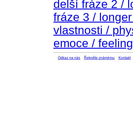
delší fráze 2 /
fráze 3 / longe
vlastnosti / phy
emoce / feelin
Odkaz na nás
Řekněte známému
Kontakt