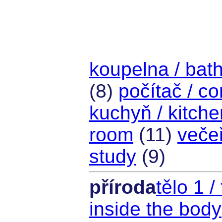
koupelna / bat
(8)
počítač / c
kuchyň / kitche
room
(11)
večeř
study
(9)
příroda
tělo 1 /
inside the body