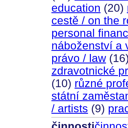
education
(20)
cestě / on the 
personal finan
náboženství a ví
právo / law
(16
zdravotnické pr
(10)
různé prof
státní zaměstan
/ artists
(9)
pra
činnosti
činnost