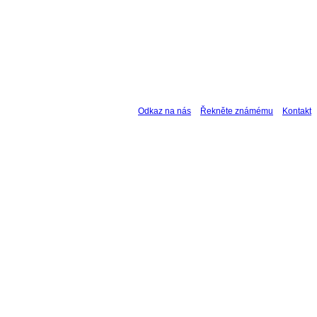
Odkaz na nás
Řekněte známému
Kontakt