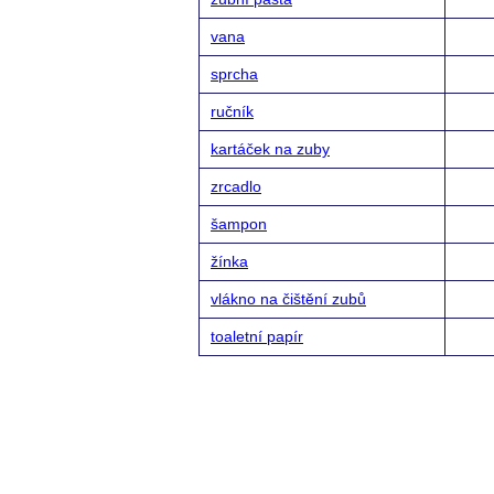
vana
sprcha
ručník
kartáček na zuby
zrcadlo
šampon
žínka
vlákno na čištění zubů
toaletní papír