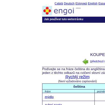
Català
Deutsch
Ελληνικά
English
Espa
----
Jak používat tuto webstránku
KOUPE
(předchozí
Podívejte se na fráze čeština do angličtin
jeden z těchto odkazů na cvičení slovní z
Rychlý režim
(Není vyžadováno zapisování)
čeština
fráze
pozná
mýdlo
zubní pasta