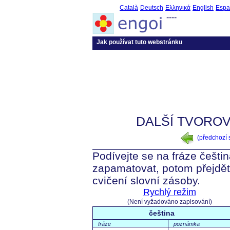
Català
Deutsch
Ελληνικά
English
Espa
----
Jak používat tuto webstránku
DALŠÍ TVOROV
(předchozí
Podívejte se na fráze češtin
zapamatovat, potom přejdět
cvičení slovní zásoby.
Rychlý režim
(Není vyžadováno zapisování)
čeština
fráze
poznámka