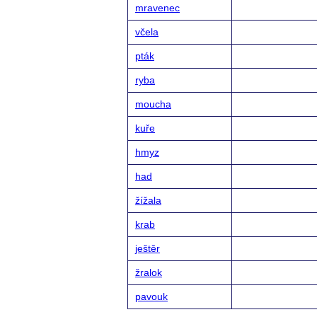
mravenec
včela
pták
ryba
moucha
kuře
hmyz
had
žížala
krab
ještěr
žralok
pavouk