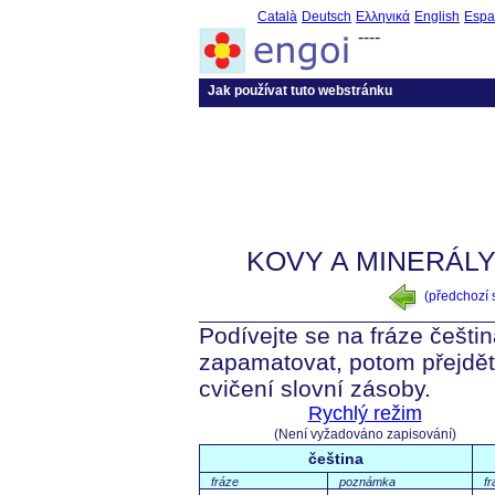
Català
Deutsch
Ελληνικά
English
Espa
----
Jak používat tuto webstránku
KOVY A MINERÁLY
(předchozí
Podívejte se na fráze češtin
zapamatovat, potom přejdět
cvičení slovní zásoby.
Rychlý režim
(Není vyžadováno zapisování)
čeština
fráze
poznámka
fr