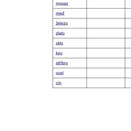
mosaz
meď
železo
zlato
sklo
kov
stříbro
ocel
cín