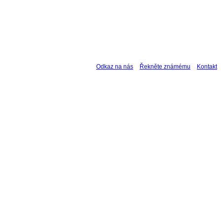
Odkaz na nás
Řekněte známému
Kontakt