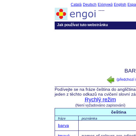
Català
Deutsch
Ελληνικά
English
Espa
----
Jak používat tuto webstránku
BAR
(předchozí
Podívejte se na fráze čeština do angličtin
jeden z těchto odkazů na cvičení slovní z
Rychlý režim
(Není vyžadováno zapisování)
čeština
fráze
poznámka
barva
tmavá
names of colours are adject