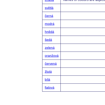
světlá
černá
modrá
hnědá
šedá
zelená
oranžová
červená
žlutá
bílá
fialová