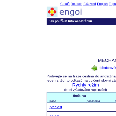
Català
Deutsch
Ελληνικά
English
Espa
----
Jak používat tuto webstránku
MECHAN
(předchozí
Podívejte se na fráze čeština do angličtin
jeden z těchto odkazů na cvičení slovní z
Rychlý režim
(Není vyžadováno zapisování)
čeština
fráze
poznámka
f
rychlost
objem