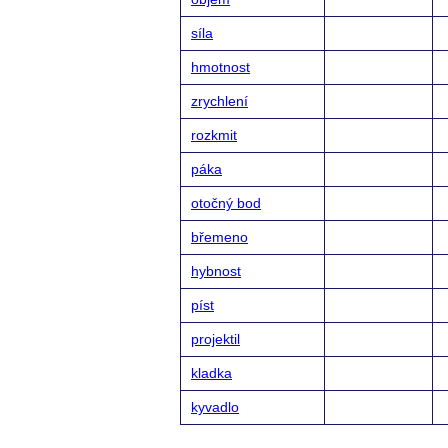
síla
hmotnost
zrychlení
rozkmit
páka
otočný bod
břemeno
hybnost
píst
projektil
kladka
kyvadlo