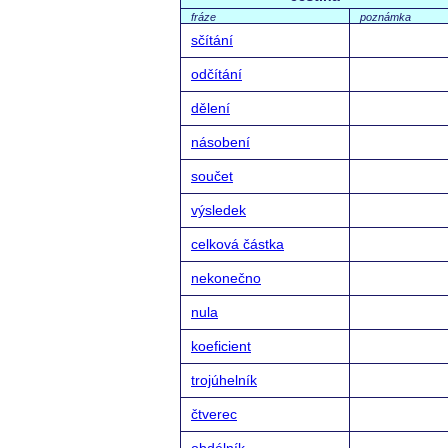
fráze
poznámka
sčítání
odčítání
dělení
násobení
součet
výsledek
celková částka
nekonečno
nula
koeficient
trojúhelník
čtverec
obdélník