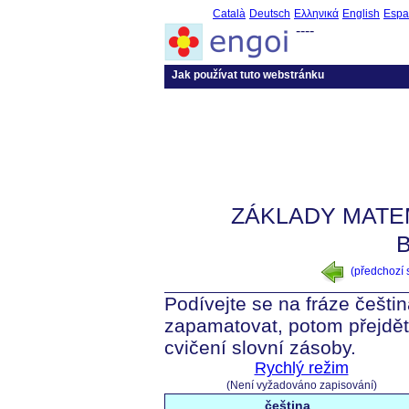
Català
Deutsch
Ελληνικά
English
Espa
----
Jak používat tuto webstránku
ZÁKLADY MATE
(předchozí
Podívejte se na fráze češtin
zapamatovat, potom přejdět
cvičení slovní zásoby.
Rychlý režim
(Není vyžadováno zapisování)
čeština