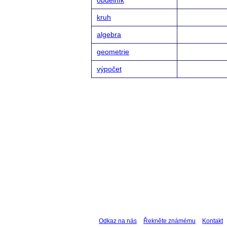
kruh
algebra
geometrie
výpočet
Odkaz na nás
Řekněte známému
Kontakt