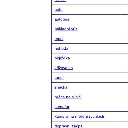
auto
autobus
nákladní vůz
most
nehoda
objížďka
křižovatka
tunel
značka
práce na silnici
semafor
kamera na měření rychlosti
dopravní zácpa