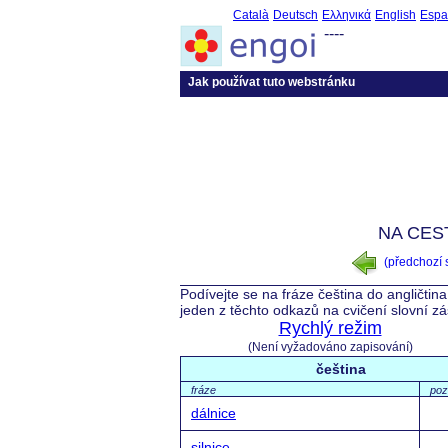
Català
Deutsch
Ελληνικά
English
Espa
----
Jak používat tuto webstránku
NA CES
(předchozí
Podívejte se na fráze čeština do angličtin
jeden z těchto odkazů na cvičení slovní z
Rychlý režim
(Není vyžadováno zapisování)
čeština
fráze
po
dálnice
silnice