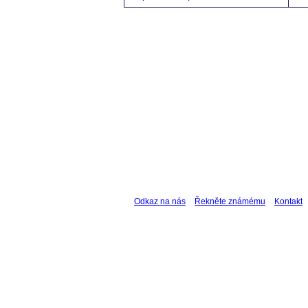
Odkaz na nás
Řekněte známému
Kontakt