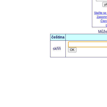
př
Staňte se
Zapomně
Člen
Může
čeština
skříň
OK