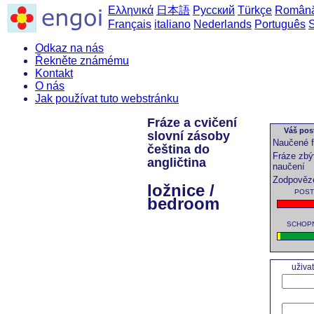
Ελληνικά
日本語
Русский
Türkçe
Român
Français
italiano
Nederlands
Português
Odkaz na nás
Řekněte známému
Kontakt
O nás
Jak používat tuto webstránku
Fráze a cvičení
Váš post
slovní zásoby
Naučené f
čeština do
Fráze zbý
angličtina
naučení
Zodpověz
ložnice /
POSTU
bedroom
SCHOPNO
uživa